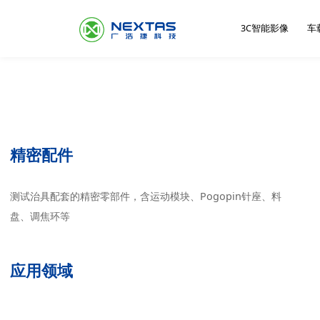
3C智能影像
车
公司简介
服
MFG零点定位基准
压力传感器测试分
自动贴标设备
摄像头AA主动对
车载
惯性
机外
自动
精密配件
选系统
系统
耦合设备
测试治具配套的精密零部件，含运动模块、Pogopin针座、料
盘、调焦环等
应用领域
联系我们