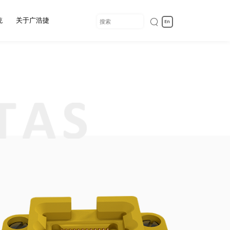
统
关于广浩捷
En
入我们
定测
备
统
境
/VR光学模组组
自动光学检测设备
自动化解决方案
物料处理模块
装测试设备