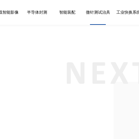
载智能影像
半导体封测
智能装配
微针测试治具
工业快换系
务网点
新闻资讯
加
位
摄像头全自动
传感器测试分
快换工作台系
拆装板设备
摄像头自动调焦设
自动治具
车载摄像头AA主动
半导体三温测试分
E系基准卡盘系统
精密组装设备
摄像头功能测试设
手动治具
车载摄像头组装测
R系基准卡盘系统
平移式分选机
屏幕组装设备
镜头组装测试设备
精密配件
车载摄像头标
自动上下料设
快换基准板系
测试刺激环
AR
生产线
选系统
统
备
对位耦合设备
选系统
备
试设备
试设备